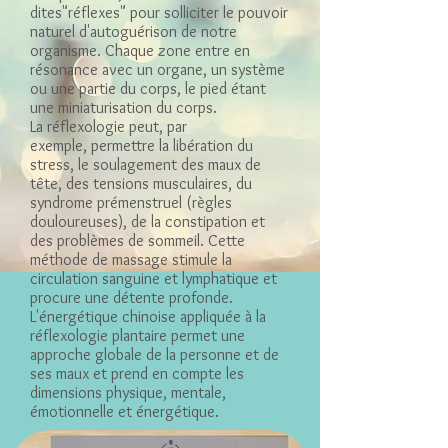
dites"réflexes" pour solliciter le pouvoir
naturel d'autoguérison de notre
organisme. Chaque zone entre en
résonance avec un organe, un système
ou une partie du corps, le pied étant
une miniaturisation du corps.
La réflexologie peut, par
exemple, permettre la libération du
stress, le soulagement des maux de
tête, des tensions musculaires, du
syndrome prémenstruel (règles
douloureuses), de la constipation et
des problèmes de sommeil. Cette
méthode de massage stimule la
circulation sanguine et lymphatique et
procure une détente profonde.
L'énergétique chinoise appliquée à la
réflexologie plantaire permet une
approche globale de la personne et de
ses maux et prend en compte les
dimensions physique, mentale,
émotionnelle et énergétique.