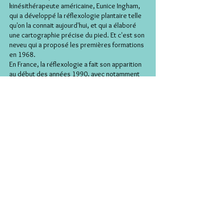
kinésithérapeute américaine, Eunice Ingham,
qui a développé la réflexologie plantaire telle
qu'on la connait aujourd'hui, et qui a élaboré
une cartographie précise du pied. Et c'est son
neveu qui a proposé les premières formations
en 1968.
En France, la réflexologie a fait son apparition
au début des années 1990, avec notamment
la création de la Fédération Française de
Réflexologie par
Mireille Meunier
.
Pour qui ?
La réflexologie plantaire est intéressante
pour des personnes ayant besoin d'un
accompagnement en période d'examen et
sous pression ou en période de stress,
mais aussi des sportifs en préparation
d'une course ou en récupération, ou
simplement pour les personnes voulant
s'offrir un moment de bien-être et de
détente.