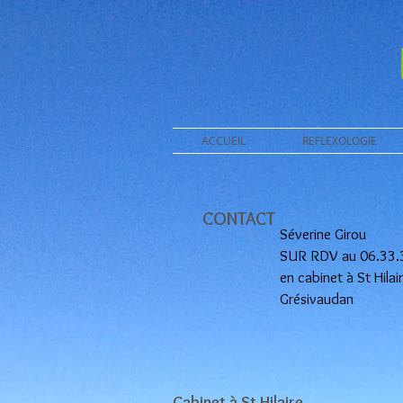
ACCUEIL
REFLEXOLOGIE
CONTACT
Séverine Girou
SUR RDV au 06.33.
en cabinet à St Hila
Grésivaudan
Cabinet à St Hilaire