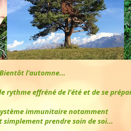
Bientôt l'automne...
le rythme effréné de l'été et de se prépar
 système immunitaire notamment
t simplement prendre soin de soi...